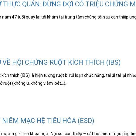
 THỰC QUẢN: ĐỪNG ĐỢI CÓ TRIỆU CHỨNG MỚ
nam 47 tuổi quay lại tái khám tại trung tâm chúng tôi sau can thiệp un
U VỀ HỘI CHỨNG RUỘT KÍCH THÍCH (IBS)
kích thích (IBS) là hiện tượng ruột bị rối loạn chức năng, tái đi tái lại 
ở ruột (không u, không viêm loét…).
 NIÊM MẠC HỆ TIÊU HÓA (ESD)
mạc là gì? Tên khoa học: Nội soi can thiệp – cắt hớt niêm mạc ống tiêu