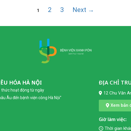
2
3
Next →
1
IÊU HÓA HÀ NỘI
ĐỊA CHỈ TR
h thức hoạt động từ ngày
12 Chu Văn An
châu Âu đến bệnh viện công Hà Nội”
Xem bản đ
Giờ làm việc:
Thời gian kh