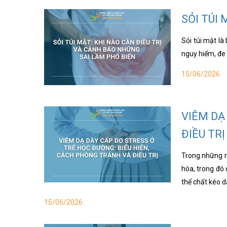
SỎI TÚI
Sỏi túi mật là
nguy hiểm, đe 
15/06/2026
VIÊM DẠ
ĐIỀU TRỊ
Trong những nă
hóa, trong đó 
thể chất kéo dà
15/06/2026