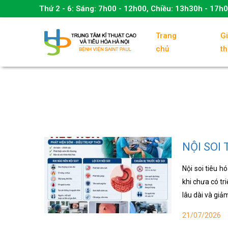
Thứ 2 - 6:
Sáng: 7h00 - 12h00, Chiều: 13h30h - 17h
Trang
Gi
chủ
th
NỘI SOI
Nội soi tiêu h
khi chưa có tr
lâu dài và giả
21/07/2026