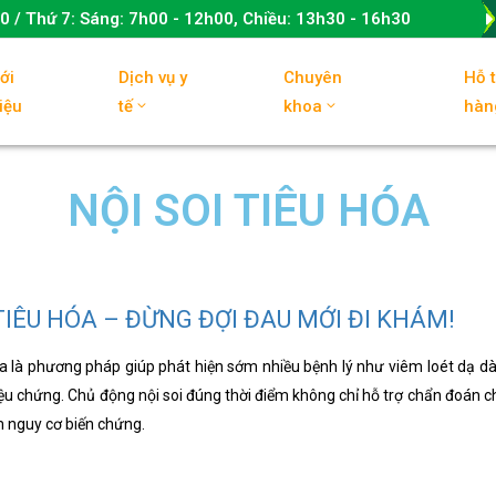
00
/ Thứ 7:
Sáng: 7h00 - 12h00, Chiều: 13h30 - 16h30
ới
Dịch vụ y
Chuyên
Hỗ 
iệu
tế
khoa
hàn
NỘI SOI TIÊU HÓA
 TIÊU HÓA – ĐỪNG ĐỢI ĐAU MỚI ĐI KHÁM!
óa là phương pháp giúp phát hiện sớm nhiều bệnh lý như viêm loét dạ dà
iệu chứng. Chủ động nội soi đúng thời điểm không chỉ hỗ trợ chẩn đoán ch
m nguy cơ biến chứng.