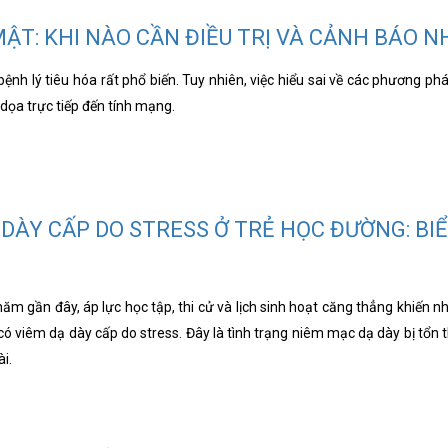
 MẬT: KHI NÀO CẦN ĐIỀU TRỊ VÀ CẢNH BÁO 
 bệnh lý tiêu hóa rất phổ biến. Tuy nhiên, việc hiểu sai về các phương ph
dọa trực tiếp đến tính mạng.
 DÀY CẤP DO STRESS Ở TRẺ HỌC ĐƯỜNG: BI
m gần đây, áp lực học tập, thi cử và lịch sinh hoạt căng thẳng khiến n
có viêm dạ dày cấp do stress. Đây là tình trạng niêm mạc dạ dày bị tổn
i.