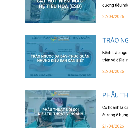
đường tiêu hó
22/04/2026
TRÀO NG
Bệnh trào ngư
triển và để l
22/04/2026
PHẪU TH
Cơ hoành là cấ
ở trong ổ bụng
21/04/2026