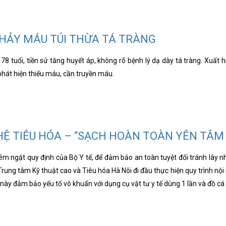
CHẢY MÁU TÚI THỪA TÁ TRÀNG
8 tuổi, tiền sử tăng huyết áp, không rõ bệnh lý dạ dày tá tràng. Xuất
hát hiện thiếu máu, cần truyền máu.
 HỆ TIÊU HÓA – “SẠCH HOÀN TOÀN YÊN TÂM
m ngặt quy định của Bộ Y tế, để đảm bảo an toàn tuyệt đối tránh lây n
Trung tâm Kỹ thuật cao và Tiêu hóa Hà Nôi đi đầu thực hiện quy trình nội
h này đảm bảo yếu tố vô khuẩn với dụng cụ vật tư y tế dùng 1 lần và đồ cá 