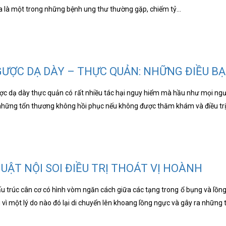
a là một trong những bệnh ung thư thường gặp, chiếm tỷ…
ƯỢC DẠ DÀY – THỰC QUẢN: NHỮNG ĐIỀU BẠ
ợc dạ dày thực quản có rất nhiều tác hại nguy hiểm mà hầu như mọi ngườ
ại những tổn thương không hồi phục nếu không được thăm khám và điều tr
UẬT NỘI SOI ĐIỀU TRỊ THOÁT VỊ HOÀNH
u trúc cân cơ có hình vòm ngăn cách giữa các tạng trong ổ bụng và lồng
 vì một lý do nào đó lại di chuyển lên khoang lồng ngực và gây ra những