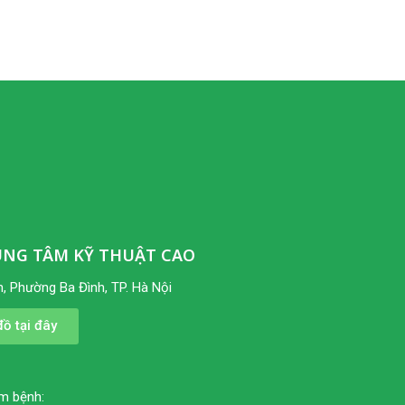
UNG TÂM KỸ THUẬT CAO
, Phường Ba Đình, TP. Hà Nội
ồ tại đây
ám bệnh: