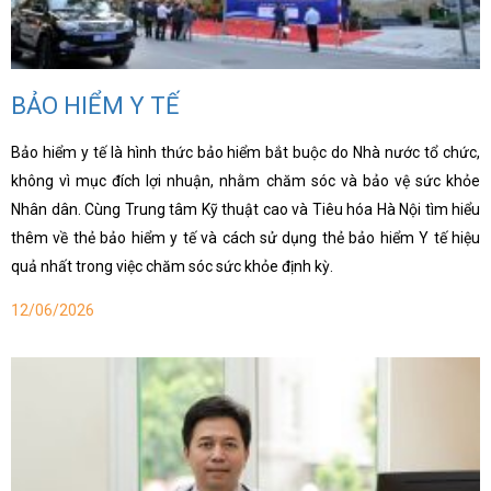
hoa
ỗ
ợ
BẢO HIỂM Y TẾ
hách
àng
Bảo hiểm y tế là hình thức bảo hiểm bắt buộc do Nhà nước tổ chức,
không vì mục đích lợi nhuận, nhằm chăm sóc và bảo vệ sức khỏe
n
Nhân dân. Cùng Trung tâm Kỹ thuật cao và Tiêu hóa Hà Nội tìm hiểu
ức
thêm về thẻ bảo hiểm y tế và cách sử dụng thẻ bảo hiểm Y tế hiệu
ên
quả nhất trong việc chăm sóc sức khỏe định kỳ.
ệ
12/06/2026