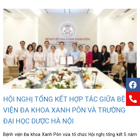
HỘI NGHỊ TỔNG KẾT HỢP TÁC GIỮA BỆNH
VIỆN ĐA KHOA XANH PÔN VÀ TRƯỜNG
ĐẠI HỌC DƯỢC HÀ NỘI
Bệnh viện Đa khoa Xanh Pôn vừa tổ chức Hội nghị tổng kết 5 năm