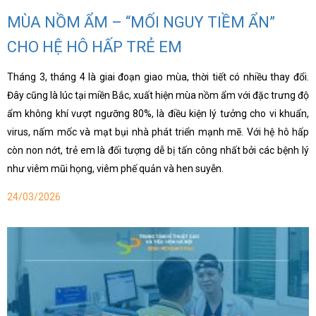
MÙA NỒM ẨM – “MỐI NGUY TIỀM ẨN”
CHO HỆ HÔ HẤP TRẺ EM
Tháng 3, tháng 4 là giai đoạn giao mùa, thời tiết có nhiều thay đổi.
Đây cũng là lúc tại miền Bắc, xuất hiện mùa nồm ẩm với đặc trưng độ
ẩm không khí vượt ngưỡng 80%, là điều kiện lý tưởng cho vi khuẩn,
virus, nấm mốc và mạt bụi nhà phát triển mạnh mẽ. Với hệ hô hấp
còn non nớt, trẻ em là đối tượng dễ bị tấn công nhất bởi các bệnh lý
như viêm mũi họng, viêm phế quản và hen suyễn.
24/03/2026