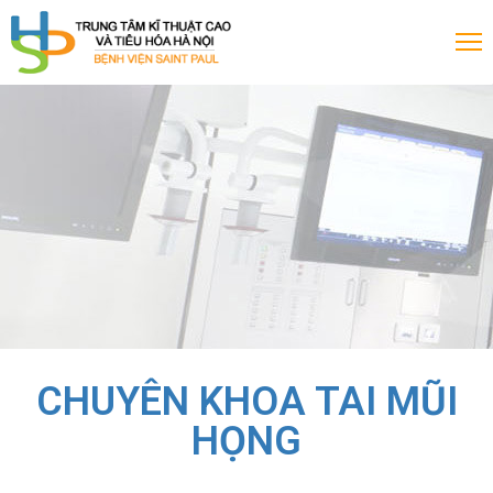
rang
hủ
ới
iệu
ịch
CHUYÊN KHOA TAI MŨI
HỌNG
huyên