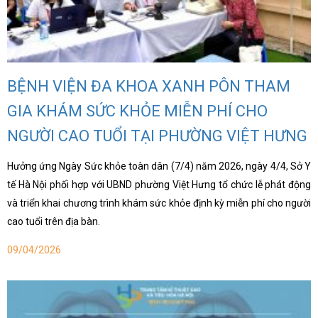
BỆNH VIỆN ĐA KHOA XANH PÔN THAM
GIA KHÁM SỨC KHỎE MIỄN PHÍ CHO
NGƯỜI CAO TUỔI TẠI PHƯỜNG VIỆT HƯNG
Hưởng ứng Ngày Sức khỏe toàn dân (7/4) năm 2026, ngày 4/4, Sở Y
tế Hà Nội phối hợp với UBND phường Việt Hưng tổ chức lễ phát động
và triển khai chương trình khám sức khỏe định kỳ miễn phí cho người
cao tuổi trên địa bàn.
09/04/2026