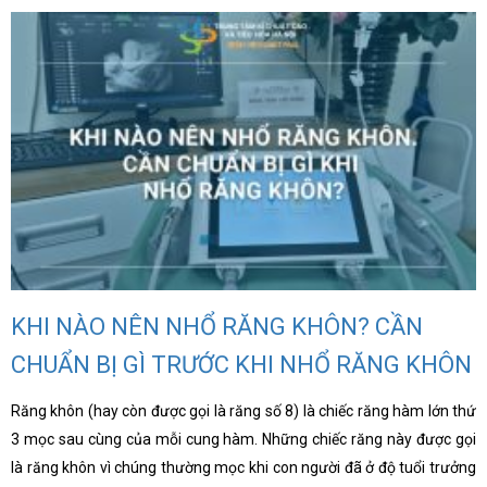
hoa
ỗ
ợ
hách
àng
n
ức
ên
ệ
KHI NÀO NÊN NHỔ RĂNG KHÔN? CẦN
CHUẨN BỊ GÌ TRƯỚC KHI NHỔ RĂNG KHÔN
Răng khôn (hay còn được gọi là răng số 8) là chiếc răng hàm lớn thứ
3 mọc sau cùng của mỗi cung hàm. Những chiếc răng này được gọi
là răng khôn vì chúng thường mọc khi con người đã ở độ tuổi trưởng