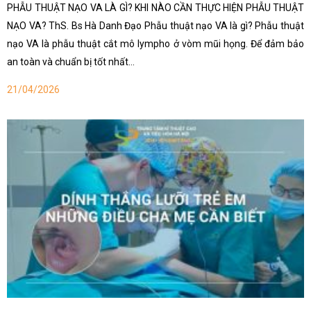
PHẪU THUẬT NẠO VA LÀ GÌ? KHI NÀO CẦN THỰC HIỆN PHẪU THUẬT
NẠO VA? ThS. Bs Hà Danh Đạo Phẫu thuật nạo VA là gì? Phẫu thuật
nạo VA là phẫu thuật cắt mô lympho ở vòm mũi họng. Để đảm bảo
an toàn và chuẩn bị tốt nhất…
21/04/2026