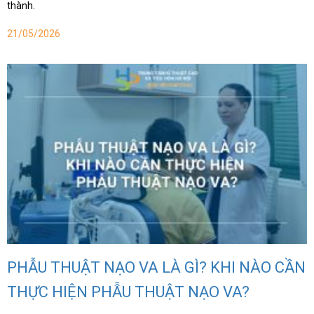
thành.
21/05/2026
PHẪU THUẬT NẠO VA LÀ GÌ? KHI NÀO CẦN
THỰC HIỆN PHẪU THUẬT NẠO VA?