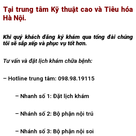
hoa
Tại trung tâm Kỹ thuật cao và Tiêu hóa
ỗ
Hà Nội.
ợ
hách
Khi quý khách đăng ký khám qua tổng đài chúng
àng
tôi sẽ sắp xếp và phục vụ tốt hơn.
n
ức
Tư vấn và đặt lịch khám chữa bệnh:
ên
– Hotline trung tâm: 098.98.19115
ệ
– Nhanh số 1: Đặt lịch khám
– Nhánh số 2: Bộ phận nội trú
– Nhánh số 3: Bộ phận nội soi