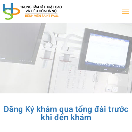
rang
hủ
ới
iệu
ịch
Đăng Ký khám qua tổng đài trước
khi đến khám
huyên