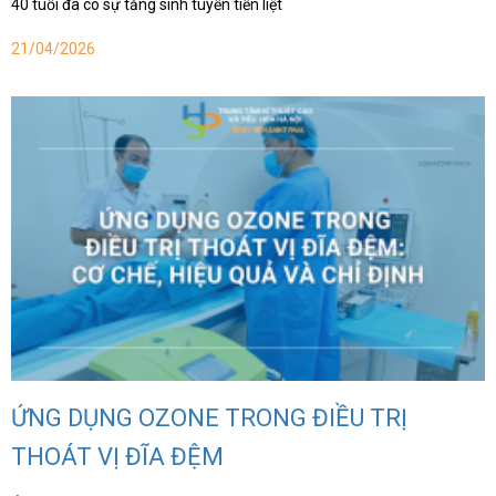
40 tuổi đã có sự tăng sinh tuyến tiền liệt
21/04/2026
ỨNG DỤNG OZONE TRONG ĐIỀU TRỊ
THOÁT VỊ ĐĨA ĐỆM