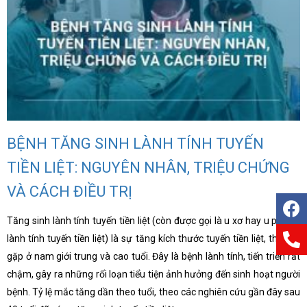
BỆNH TĂNG SINH LÀNH TÍNH TUYẾN
TIỀN LIỆT: NGUYÊN NHÂN, TRIỆU CHỨNG
VÀ CÁCH ĐIỀU TRỊ
Tăng sinh lành tính tuyến tiền liệt (còn được gọi là u xơ hay u phì đại
lành tính tuyến tiền liệt) là sự tăng kích thước tuyến tiền liệt, thường
gặp ở nam giới trung và cao tuổi. Đây là bệnh lành tính, tiến triển rất
chậm, gây ra những rối loạn tiểu tiện ảnh hưởng đến sinh hoạt người
bệnh. Tỷ lệ mắc tăng dần theo tuổi, theo các nghiên cứu gần đây sau