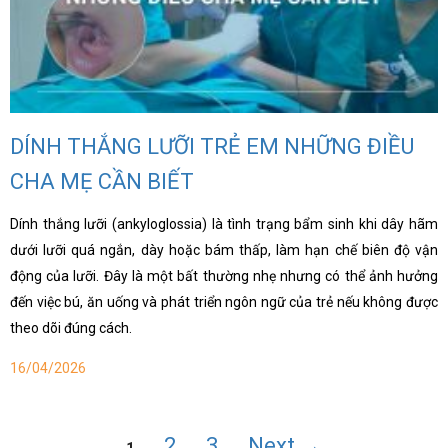
DÍNH THẮNG LƯỠI TRẺ EM NHỮNG ĐIỀU
CHA MẸ CẦN BIẾT
Dính thắng lưỡi (ankyloglossia) là tình trạng bẩm sinh khi dây hãm
dưới lưỡi quá ngắn, dày hoặc bám thấp, làm hạn chế biên độ vận
động của lưỡi. Đây là một bất thường nhẹ nhưng có thể ảnh hưởng
đến việc bú, ăn uống và phát triển ngôn ngữ của trẻ nếu không được
theo dõi đúng cách.
16/04/2026
2
3
Next →
1