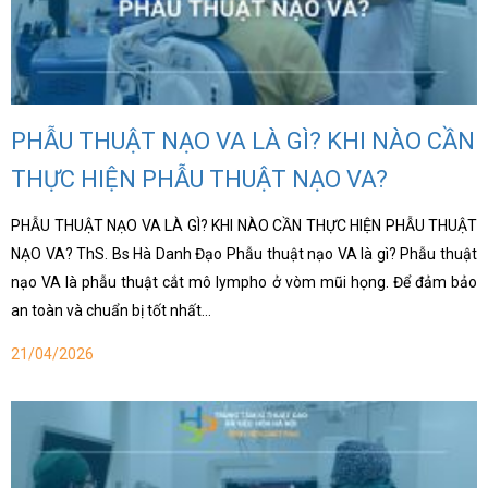
PHẪU THUẬT NẠO VA LÀ GÌ? KHI NÀO CẦN
THỰC HIỆN PHẪU THUẬT NẠO VA?
PHẪU THUẬT NẠO VA LÀ GÌ? KHI NÀO CẦN THỰC HIỆN PHẪU THUẬT
NẠO VA? ThS. Bs Hà Danh Đạo Phẫu thuật nạo VA là gì? Phẫu thuật
nạo VA là phẫu thuật cắt mô lympho ở vòm mũi họng. Để đảm bảo
an toàn và chuẩn bị tốt nhất…
21/04/2026