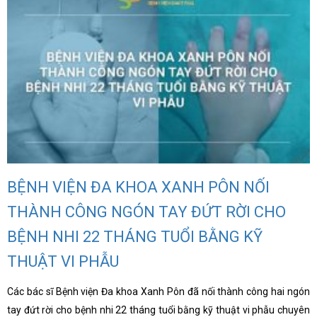
BỆNH VIỆN ĐA KHOA XANH PÔN NỐI
THÀNH CÔNG NGÓN TAY ĐỨT RỜI CHO
BỆNH NHI 22 THÁNG TUỔI BẰNG KỸ
THUẬT VI PHẪU
Các bác sĩ Bệnh viện Đa khoa Xanh Pôn đã nối thành công hai ngón
tay đứt rời cho bệnh nhi 22 tháng tuổi bằng kỹ thuật vi phẫu chuyên