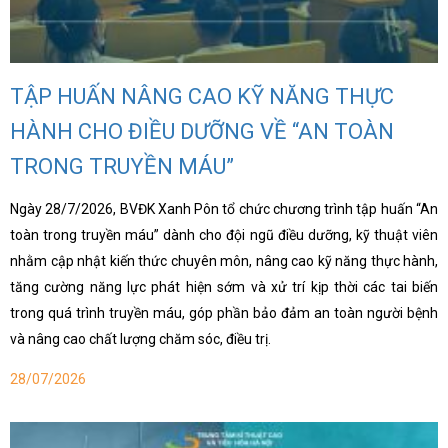
hoa
ỗ
ợ
TẬP HUẤN NÂNG CAO KỸ NĂNG THỰC
hách
àng
HÀNH CHO ĐIỀU DƯỠNG VỀ “AN TOÀN
TRONG TRUYỀN MÁU”
n
ức
Ngày 28/7/2026, BVĐK Xanh Pôn tổ chức chương trình tập huấn “An
toàn trong truyền máu” dành cho đội ngũ điều dưỡng, kỹ thuật viên
ên
nhằm cập nhật kiến thức chuyên môn, nâng cao kỹ năng thực hành,
ệ
tăng cường năng lực phát hiện sớm và xử trí kịp thời các tai biến
trong quá trình truyền máu, góp phần bảo đảm an toàn người bệnh
và nâng cao chất lượng chăm sóc, điều trị.
28/07/2026