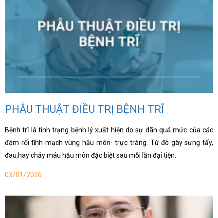
PHẪU THUẬT ĐIỀU TRỊ BỆNH TRĨ
Bệnh trĩ là tình trạng bệnh lý xuất hiện do sự dãn quá mức của các
đám rối tĩnh mạch vùng hậu môn- trực tràng. Từ đó gây sưng tấy,
đau,hay chảy máu hậu môn đặc biệt sau mỗi lần đại tiện.
03/01/2026