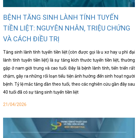
hoa
ỗ
BỆNH TĂNG SINH LÀNH TÍNH TUYẾN
ợ
TIỀN LIỆT: NGUYÊN NHÂN, TRIỆU CHỨNG
hách
VÀ CÁCH ĐIỀU TRỊ
àng
Tăng sinh lành tính tuyến tiền liệt (còn được gọi là u xơ hay u phì đại
n
lành tính tuyến tiền liệt) là sự tăng kích thước tuyến tiền liệt, thường
ức
gặp ở nam giới trung và cao tuổi. Đây là bệnh lành tính, tiến triển rất
ên
chậm, gây ra những rối loạn tiểu tiện ảnh hưởng đến sinh hoạt người
ệ
bệnh. Tỷ lệ mắc tăng dần theo tuổi, theo các nghiên cứu gần đây sau
40 tuổi đã có sự tăng sinh tuyến tiền liệt
21/04/2026