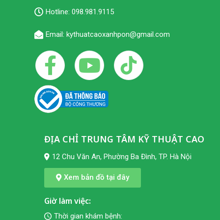
Hotline:
098.981.9115
Email: kythuatcaoxanhpon@gmail.com
ĐỊA CHỈ TRUNG TÂM KỸ THUẬT CAO
12 Chu Văn An, Phường Ba Đình, TP. Hà Nội
Xem bản đồ tại đây
Giờ làm việc:
Thời gian khám bệnh: