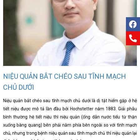
NIỆU QUẢN BẮT CHÉO SAU TĨNH MẠCH
CHỦ DƯỚI
Niệu quản bắt chéo sau tĩnh mạch chủ dưới là dị tật hiếm gặp ở hệ
tiết niệu được mô tả lần đầu bởi Hochstetter năm 1883. Giải phẫu
bình thường hệ tiết niệu thì niệu quản (ống dẫn nước tiểu từ thận
xuống bàng quang) bên phải nằm phía bên ngoài so với tình mạch
chủ, nhưng trong bệnh niệu quản sau tĩnh mạch chủ thì niệu quản lại