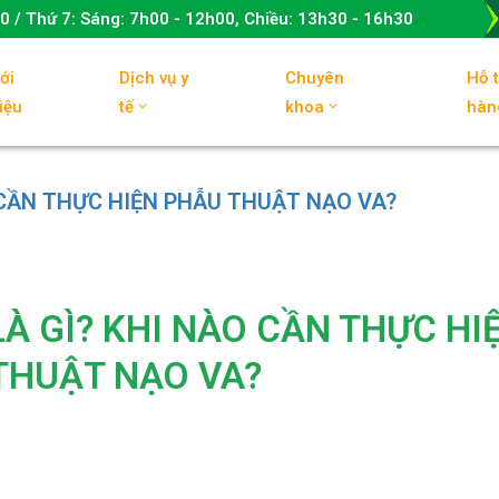
00
/ Thứ 7:
Sáng: 7h00 - 12h00, Chiều: 13h30 - 16h30
ới
Dịch vụ y
Chuyên
Hỗ 
iệu
tế
khoa
hàn
 CẦN THỰC HIỆN PHẪU THUẬT NẠO VA?
À GÌ? KHI NÀO CẦN THỰC HI
THUẬT NẠO VA?