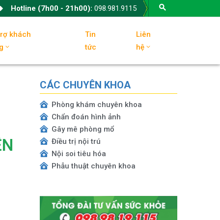
Hotline (7h00 - 21h00):
098.981.9115
trợ khách
Tin
Liên
g
tức
hệ
CÁC CHUYÊN KHOA
Phòng khám chuyên khoa
Chẩn đoán hình ảnh
Gây mê phòng mổ
ỆN
Điều trị nội trú
Nội soi tiêu hóa
Phẫu thuật chuyên khoa