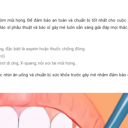
vòm mũi họng. Để đảm bảo an toàn và chuẩn bị tốt nhất cho cuộc
 Bác sĩ phẫu thuật và bác sĩ gây mê luôn sẵn sàng giải đáp mọi thắ
g, đặc biệt là aspirin hoặc thuốc chống đông
có)
st dị ứng, X-quang, nội soi tai mũi họng…
iệc nhịn ăn uống và chuẩn bị sức khỏe trước gây mê nhằm đảm bảo