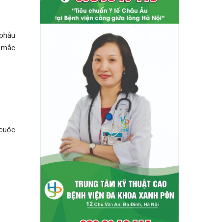
 phẫu
c mắc
 cuộc