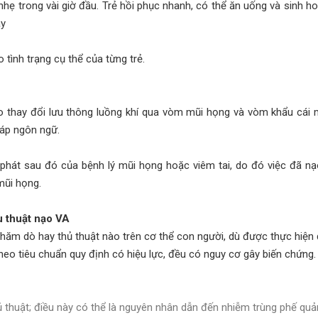
hẹ trong vài giờ đầu. Trẻ hồi phục nhanh, có thể ăn uống và sinh hoạ
ày
 tình trạng cụ thể của từng trẻ.
 do thay đổi lưu thông luồng khí qua vòm mũi họng và vòm khẩu cái
háp ngôn ngữ.
 phát sau đó của bệnh lý mũi họng hoặc viêm tai, do đó việc đã n
mũi họng.
u thuật nạo VA
 thăm dò hay thủ thuật nào trên cơ thể con người, dù được thực hiện
theo tiêu chuẩn quy định có hiệu lực, đều có nguy cơ gây biến chứng.
hủ thuật; điều này có thể là nguyên nhân dẫn đến nhiễm trùng phế quả