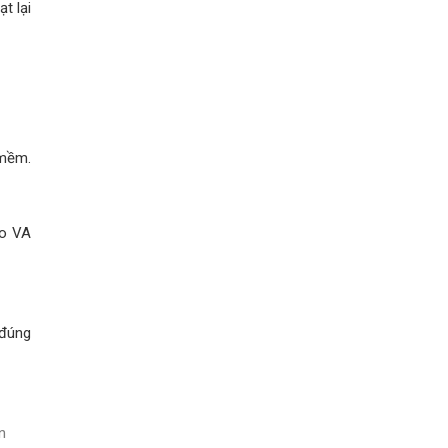
t lại
 mềm.
ạo VA
 đúng
n