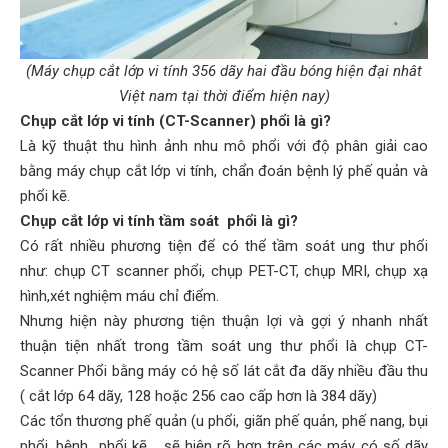
hoa
ỗ
(Máy chụp cắt lớp vi tính 356 dãy hai đầu bóng hiện đại nhât
ợ
Việt nam tại thời điểm hiện nay)
hách
Chụp cắt lớp vi tính (CT-Scanner) phổi là gì?
àng
Là kỹ thuật thu hình ảnh nhu mô phổi với độ phân giải cao
bằng máy chụp cắt lớp vi tính, chẩn đoán bệnh lý phế quản và
n
phổi kẽ.
ức
Chụp cắt lớp vi tính tầm soát phổi là gì?
ên
Có rất nhiều phương tiện để có thể tầm soát ung thư phổi
ệ
như: chụp CT scanner phổi, chụp PET-CT, chụp MRI, chụp xạ
hình,xét nghiệm máu chỉ điểm.
Nhưng hiện này phương tiện thuận lợi và gợi ý nhanh nhất
thuận tiện nhất trong tầm soát ung thư phổi là chụp CT-
Scanner Phổi bằng máy có hệ số lát cắt đa dãy nhiều đầu thu
( cắt lớp 64 dãy, 128 hoặc 256 cao cấp hơn là 384 dãy)
Các tổn thương phế quản (u phổi, giãn phế quản, phế nang, bụi
phổi, bệnh phổi kẽ,… sẽ hiện rõ hơn trên các máy có số dãy