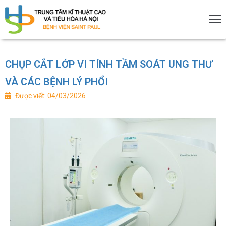
CHỤP CẮT LỚP VI TÍNH TẦM SOÁT UNG THƯ
rang
VÀ CÁC BỆNH LÝ PHỔI
hủ
Được viết: 04/03/2026
ới
iệu
ịch
huyên