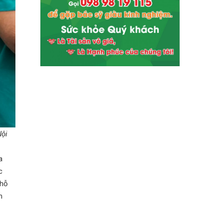
Nội
a
c
 hỗ
m