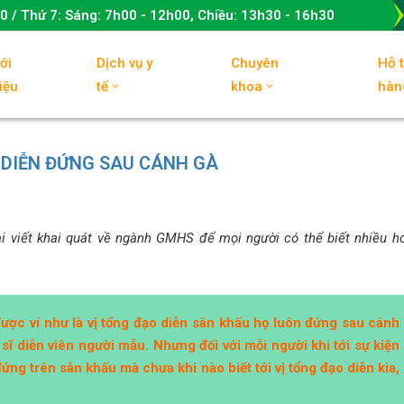
00
/ Thứ 7:
Sáng: 7h00 - 12h00, Chiều: 13h30 - 16h30
ới
Dịch vụ y
Chuyên
Hỗ 
iệu
tế
khoa
hàn
O DIỄN ĐỨNG SAU CÁNH GÀ
i viết khai quát về ngành GMHS để mọi người có thể biết nhiều h
ược ví như là vị tổng đạo diễn sân khấu họ luôn đứng sau cánh
ĩ diễn viên người mẫu. Nhưng đối với mỗi người khi tới sự kiện
đứng trên sân khấu mà chưa khi nào biết tới vị tổng đạo diễn kia,