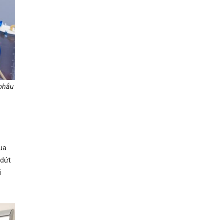
phẫu
ua
 dứt
i