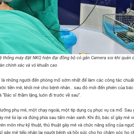
hệ thống máy đặt NKQ hiện đại đồng bộ có gắn Camera soi khí quản
àn chính xác và vô khuẩn cao
ê là những người đến phòng mổ sớm nhất để làm các công tác chuẩn
bước tiền mê, khởi mê cho bệnh nhân… sau đó mới đến phiên của bác
 “Bác sĩ thầm lặng, luôn đi trước về sau”.
ưỡng phụ mê, một chạy ngoài, một típ dụng cụ phục vụ ca mổ. Sau g
y mê lùi lại và đứng phía sau tấm màn xanh. Khi đó, bác sĩ gây mê 
uyên môn như kỹ thuật, thủ thuật gây mê và chức năng sống của ngườ
c sĩ gây mê tiếp nhận lại người bệnh và hồi sức cho họ chăm sóc họ 