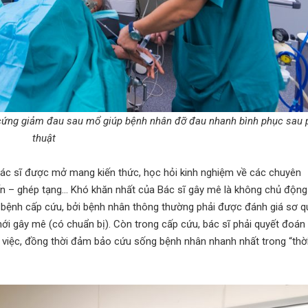
 cứng giảm đau sau mổ giúp bệnh nhân đỡ đau nhanh bình phục sau 
thuật
bác sĩ được mở mang kiến thức, học hỏi kinh nghiệm về các chuyên
iến – ghép tạng… Khó khăn nhất của Bác sĩ gây mê là không chủ động
 bệnh cấp cứu, bởi bệnh nhân thông thường phải được đánh giá sơ q
ới gây mê (có chuẩn bị). Còn trong cấp cứu, bác sĩ phải quyết đoán
g việc, đồng thời đảm bảo cứu sống bệnh nhân nhanh nhất trong “thờ