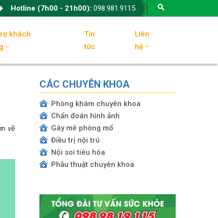
Hotline (7h00 - 21h00):
098.981.9115
trợ khách
Tin
Liên
g
tức
hệ
CÁC CHUYÊN KHOA
Phòng khám chuyên khoa
Chẩn đoán hình ảnh
Gây mê phòng mổ
ơn về
Điều trị nội trú
Nội soi tiêu hóa
Phẫu thuật chuyên khoa