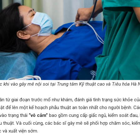
khi vào gây mê nội soi tại Trung tâm Kỹ thuật cao và Tiêu hóa Hà 
ân từ giai đoạn trước mổ như khám, đánh giá tình trạng sức khỏe củ
uật để lên một kế hoạch phẫu thuật an toàn nhất cho người bệnh. Cá
vào trạng thái
“vô cảm”
bao gồm cung cấp giấc ngủ, kiểm soát đau,
ẫu thuật. Và cuối cùng, các bác sĩ gây mê sẽ phối hợp chăm sóc, kiể
 và xuất viện sớm.