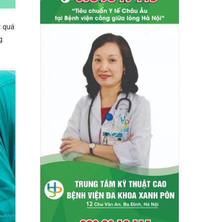
t quá
g