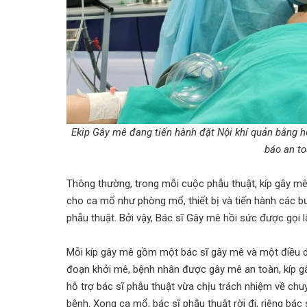
Ekip Gây mê đang tiến hành đặt Nội khí quản bằng 
báo an to
Thông thường, trong mỗi cuộc phẫu thuật, kíp gây m
cho ca mổ như phòng mổ, thiết bị và tiến hành các 
phẫu thuật. Bởi vậy, Bác sĩ Gây mê hồi sức được gọi là
Mỗi kíp gây mê gồm một bác sĩ gây mê và một điều d
đoạn khởi mê, bệnh nhân được gây mê an toàn, kíp gâ
hỗ trợ bác sĩ phẫu thuật vừa chịu trách nhiệm về ch
bệnh. Xong ca mổ, bác sĩ phẫu thuật rời đi, riêng bá