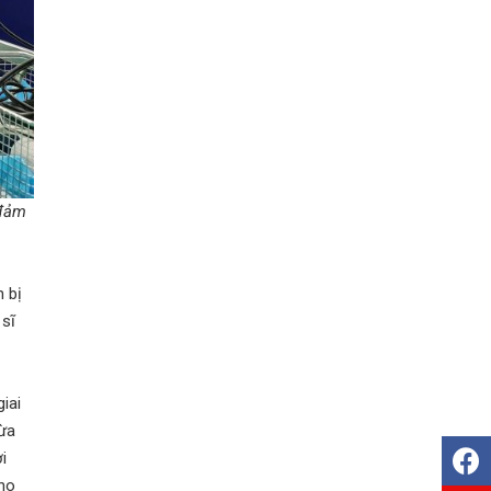
 đảm
 bị
 sĩ
iai
vừa
i
cho