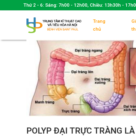
Thứ 2 - 6:
Sáng: 7h00 - 12h00, Chiều: 13h30h - 17h
Trang
Gi
chủ
th
POLYP ĐẠI TRỰC TRÀNG LÀ