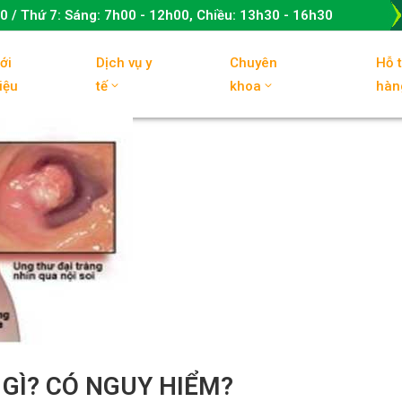
00
/ Thứ 7:
Sáng: 7h00 - 12h00, Chiều: 13h30 - 16h30
ới
Dịch vụ y
Chuyên
Hỗ 
iệu
tế
khoa
hàn
 GÌ? CÓ NGUY HIỂM?