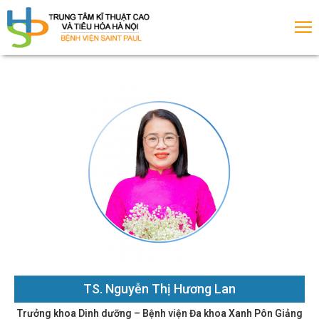
rang
hủ
ới
iệu
ịch
TS. Nguyễn Thị Hương Lan
huyên
Trưởng khoa Dinh dưỡng – Bệnh viện Đa khoa Xanh Pôn Giảng