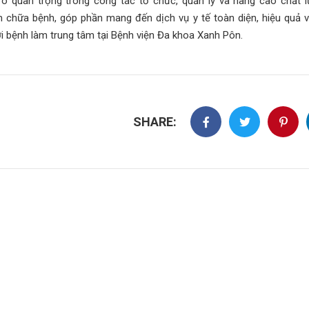
trò quan trọng trong công tác tổ chức, quản lý và nâng cao chất 
 chữa bệnh, góp phần mang đến dịch vụ y tế toàn diện, hiệu quả v
i bệnh làm trung tâm tại Bệnh viện Đa khoa Xanh Pôn.
SHARE: