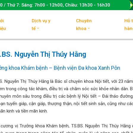
00
/ Thứ 7:
Sáng: 7h00 - 12h00, Chiều: 13h30 - 16h30
ới
Dịch vụ y
Chuyên
Hỗ 
iệu
tế
khoa
hàn
.BS. Nguyễn Thị Thúy Hằng
ởng khoa Khám bệnh – Bệnh viện Đa khoa Xanh Pôn
S. Nguyễn Thị Thúy Hằng là Bác sĩ chuyên khoa Nội tiết, với 23 năm
ệm trong công tác khám, điều trị và chăm sóc sức khỏe nhân dân. B
huyên môn sâu trong điều trị các bệnh lý Nội tiết – Đái tháo đường
loạn tuyến giáp, cận giáp, thượng thận, nội tiết sinh sản, cũng như cá
ãn kinh và tiền mãn kinh.
 cương vị Trưởng khoa Khám bệnh, TS.BS. Nguyễn Thị Thúy Hằng