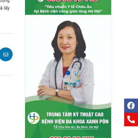
lượng
à lấy