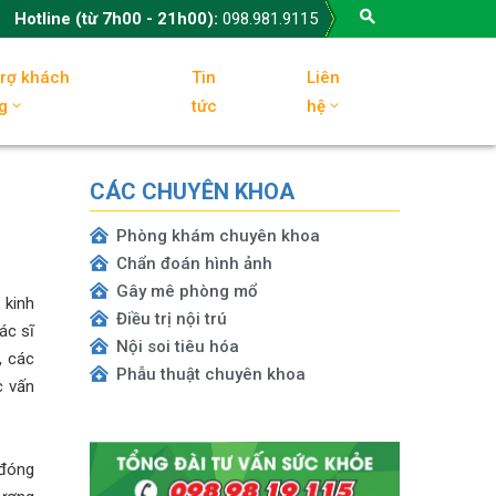
Hotline (từ 7h00 - 21h00):
098.981.9115
trợ khách
Tin
Liên
g
tức
hệ
CÁC CHUYÊN KHOA
Phòng khám chuyên khoa
Chẩn đoán hình ảnh
Gây mê phòng mổ
 kinh
Điều trị nội trú
ác sĩ
Nội soi tiêu hóa
, các
Phẫu thuật chuyên khoa
c vấn
 đóng