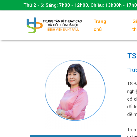
Thứ 2 - 6:
Sáng: 7h00 - 12h00, Chiều: 13h30h - 17h
Trang
Gi
chủ
th
TS
Trư
TS.B
nghi
có c
rối 
đề m
Trên