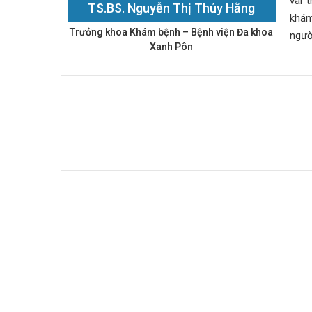
vai 
TS.BS. Nguyễn Thị Thúy Hằng
khám
Trưởng khoa Khám bệnh – Bệnh viện Đa khoa
ngườ
Xanh Pôn