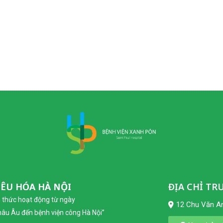
IÊU HÓA HÀ NỘI
ĐỊA CHỈ TR
h thức hoạt động từ ngày
12 Chu Văn An
châu Âu đến bệnh viện công Hà Nội”