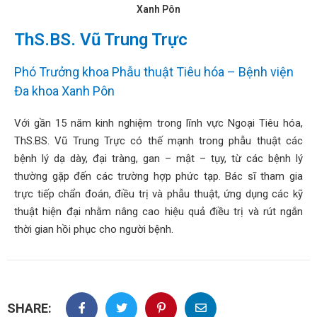
hoa
Xanh Pôn
ỗ
ThS.BS. Vũ Trung Trực
ợ
hách
Phó Trưởng khoa Phẫu thuật Tiêu hóa – Bệnh viện
àng
Đa khoa Xanh Pôn
n
Với gần 15 năm kinh nghiệm trong lĩnh vực Ngoại Tiêu hóa,
ức
ThS.BS. Vũ Trung Trực có thế mạnh trong phẫu thuật các
bệnh lý dạ dày, đại tràng, gan – mật – tụy, từ các bệnh lý
ên
thường gặp đến các trường hợp phức tạp. Bác sĩ tham gia
ệ
trực tiếp chẩn đoán, điều trị và phẫu thuật, ứng dụng các kỹ
thuật hiện đại nhằm nâng cao hiệu quả điều trị và rút ngắn
thời gian hồi phục cho người bệnh.
SHARE: