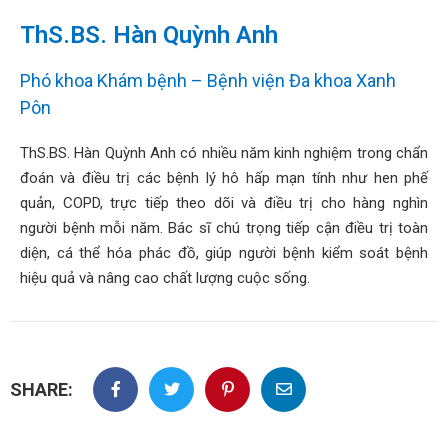
hoa
ThS.BS. Hàn Quỳnh Anh
ỗ
ợ
Phó khoa Khám bệnh – Bệnh viện Đa khoa Xanh
hách
Pôn
àng
ThS.BS. Hàn Quỳnh Anh có nhiều năm kinh nghiệm trong chẩn
n
đoán và điều trị các bệnh lý hô hấp mạn tính như hen phế
ức
quản, COPD, trực tiếp theo dõi và điều trị cho hàng nghìn
người bệnh mỗi năm. Bác sĩ chú trọng tiếp cận điều trị toàn
ên
diện, cá thể hóa phác đồ, giúp người bệnh kiểm soát bệnh
ệ
hiệu quả và nâng cao chất lượng cuộc sống.
SHARE: