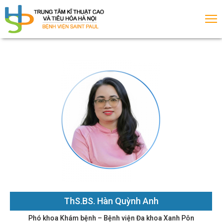
rang
hủ
ới
iệu
ịch
ThS.BS. Hàn Quỳnh Anh
huyên
Phó khoa Khám bệnh – Bệnh viện Đa khoa Xanh Pôn