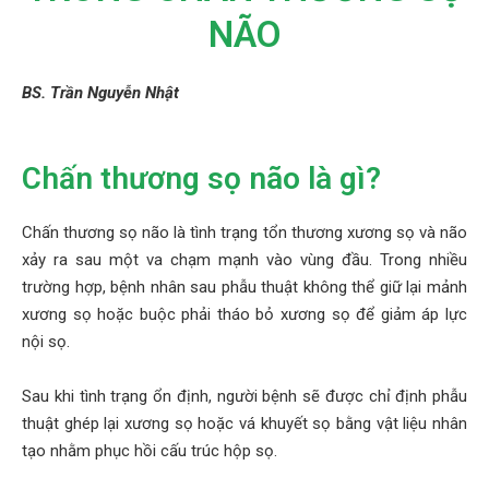
hoa
NÃO
ỗ
ợ
BS. Trần Nguyễn Nhật
hách
àng
Chấn thương sọ não là gì?
n
ức
Chấn thương sọ não là tình trạng tổn thương xương sọ và não
xảy ra sau một va chạm mạnh vào vùng đầu. Trong nhiều
ên
trường hợp, bệnh nhân sau phẫu thuật không thể giữ lại mảnh
ệ
xương sọ hoặc buộc phải tháo bỏ xương sọ để giảm áp lực
nội sọ.
Sau khi tình trạng ổn định, người bệnh sẽ được chỉ định phẫu
thuật ghép lại xương sọ hoặc vá khuyết sọ bằng vật liệu nhân
tạo nhằm phục hồi cấu trúc hộp sọ.