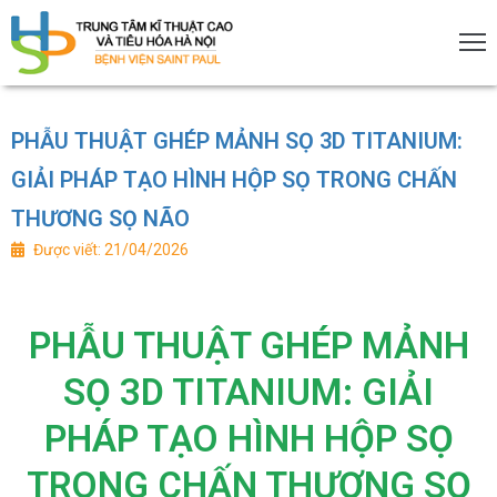
PHẪU THUẬT GHÉP MẢNH SỌ 3D TITANIUM:
rang
GIẢI PHÁP TẠO HÌNH HỘP SỌ TRONG CHẤN
hủ
THƯƠNG SỌ NÃO
Được viết: 21/04/2026
ới
iệu
ịch
PHẪU THUẬT GHÉP MẢNH
SỌ 3D TITANIUM: GIẢI
PHÁP TẠO HÌNH HỘP SỌ
huyên
TRONG CHẤN THƯƠNG SỌ