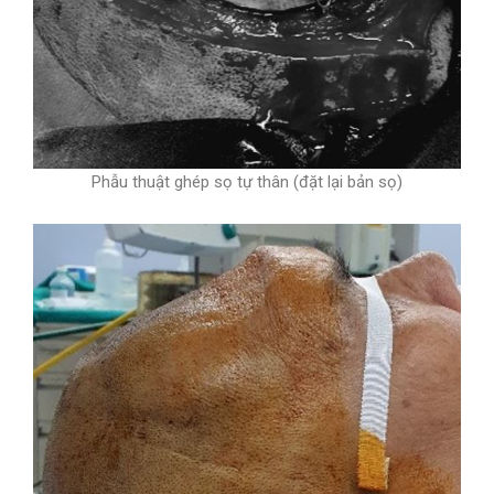
Phẫu thuật ghép sọ tự thân (đặt lại bản sọ)