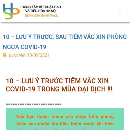
10 – LƯU Ý TRƯỚC, SAU TIÊM VẮC XIN PHÒNG
rang
NGỪA COVID-19
hủ
Được viết: 13/09/2021
ới
iệu
10 – LƯU Ý TRƯỚC TIÊM VẮC XIN
ịch
COVID-19 TRONG MÙA ĐẠI DỊCH !!!
========================
Nếu bạn thuộc nhóm sắp được tiêm phòng
huyên
hoặc bạn muốn tìm hiểu thêm trước khi tiêm