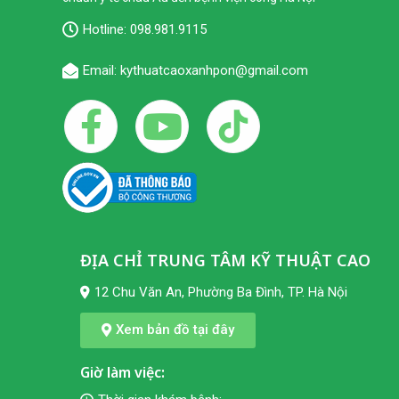
Hotline:
098.981.9115
Email: kythuatcaoxanhpon@gmail.com
ĐỊA CHỈ TRUNG TÂM KỸ THUẬT CAO
12 Chu Văn An, Phường Ba Đình, TP. Hà Nội
Xem bản đồ tại đây
Giờ làm việc: