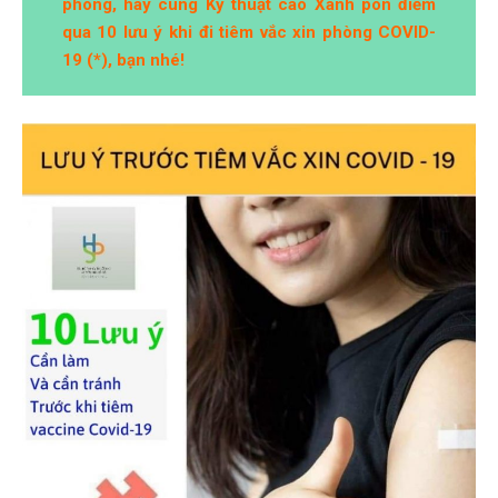
hoa
phòng, hãy cùng Kỹ thuật cao Xanh pôn điểm
qua 10 lưu ý khi đi tiêm vắc xin phòng COVID-
ỗ
19 (*), bạn nhé!
ợ
hách
àng
n
ức
ên
ệ