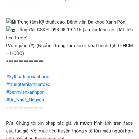
===============
Trung tâm Kỹ thuật cao, Bệnh viện Đa khoa Xanh Pôn.
Tổng đài CSKH: 098 98 19 115 (xin vui lòng gọi đặt lịch
hẹn trước).
P/s nguồn (*): (Nguồn: Trung tâm kiểm soát bệnh tật TP.HCM
– HCDC)
===============
#kythuatcaoxanhpon
#trungtamkythuatcao
#benhvienxanhpon
#Dr_Nhật_Nguyễn
===============
P/s: Chúng tôi xin phép tác giả và mượn hình ảnh trên face
của tác giả. Với mục tiêu truyền thông y tế tới nhiều người hơn
nữa. Xin chân thành cám ơn!.