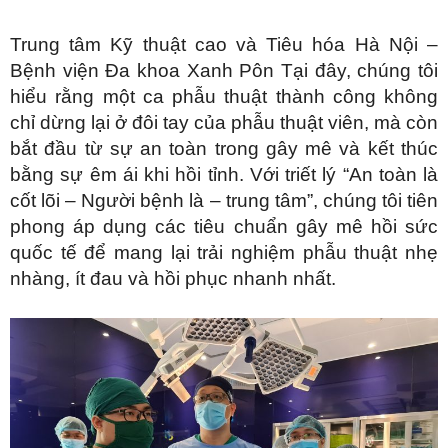
hoa
Trung tâm Kỹ thuật cao và Tiêu hóa Hà Nội –
ỗ
Bệnh viện Đa khoa Xanh Pôn Tại đây, chúng tôi
ợ
hiểu rằng một ca phẫu thuật thành công không
hách
chỉ dừng lại ở đôi tay của phẫu thuật viên, mà còn
àng
bắt đầu từ sự an toàn trong gây mê và kết thúc
n
bằng sự êm ái khi hồi tỉnh. Với triết lý “An toàn là
ức
cốt lõi – Người bệnh là – trung tâm”, chúng tôi tiên
phong áp dụng các tiêu chuẩn gây mê hồi sức
ên
quốc tế để mang lại trải nghiệm phẫu thuật nhẹ
ệ
nhàng, ít đau và hồi phục nhanh nhất.